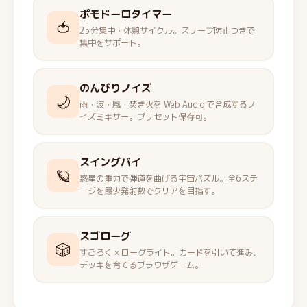
ポモドーロタイマー
🍅
25分集中・休憩サイクル。スリープ防止つきで
集中をサポート。
のんびりノイズ
🌙
雨・波・風・焚き火を Web Audio で合成するノ
イズミキサー。プリセット保存可。
スイングバイ
🪐
惑星の重力で弾道を曲げる宇宙パズル。全6ステ
ージを最少発射数でクリアを目指す。
スゴローグ
🎲
すごろく × ローグライト。カードを引いて進み、
デッキを育てるブラウザゲーム。