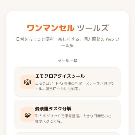
ワンマンセル
ツールズ
日常をちょっと便利・楽しくする、個人開発の Web ツ
ール集
ツール一覧
エモクロアダイスツール
🎲
エモクロア TRPG 専用の判定・ステータス管理ツ
ール。複合ロールにも対応。
曼荼羅タスク分解
🧩
3×3 のグリッドで思考整理。大きな目標を小さ
なタスクに分解。